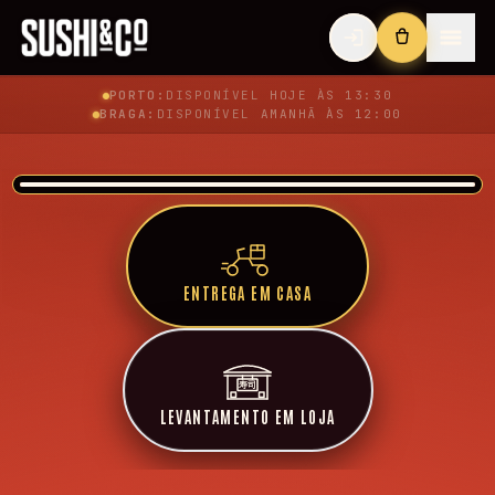
PROMOÇÃO DO MÊS VÁLIDA ATÉ 31/08
EM ENCOMENDAS IGUAIS OU SUPERIORES A 35€
PROMOÇÃO DE AGOSTO: HOT26
PORTO:
DISPONÍVEL
HOJE ÀS 13:30
Utiliza o código e leva um Hot Filadélfia por nossa
BRAGA:
DISPONÍVEL
AMANHÃ ÀS 12:00
conta!
VER MAIS
→
SUSHI & CO. — SUSHI DELIVERY PORTO E BRAGA
ENTREGA EM CASA
寿司
LEVANTAMENTO EM LOJA