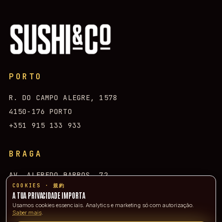
PORTO
R. DO CAMPO ALEGRE, 1578
4150-176 PORTO
+351 915 133 933
BRAGA
AV. ALFREDO BARROS, 72
COOKIES · 規約
4715-350 BRAGA
A TUA PRIVACIDADE IMPORTA
+351 915 133 933
Usamos cookies essenciais. Analytics e marketing só com autorização.
Saber mais
.