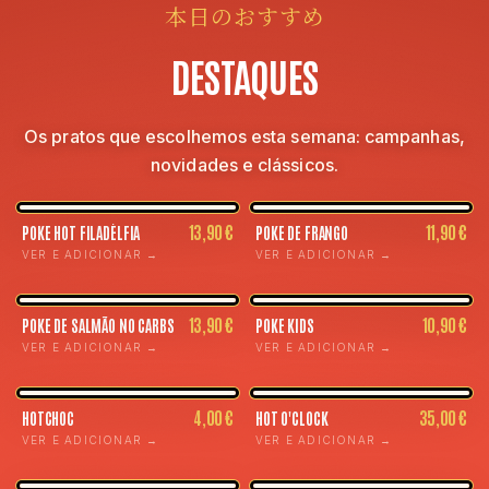
本日のおすすめ
DESTAQUES
Os pratos que escolhemos esta semana: campanhas,
novidades e clássicos.
13,90 €
11,90 €
POKE HOT FILADÉLFIA
POKE DE FRANGO
VER E ADICIONAR →
VER E ADICIONAR →
13,90 €
10,90 €
POKE DE SALMÃO NO CARBS
POKE KIDS
VER E ADICIONAR →
VER E ADICIONAR →
4,00 €
35,00 €
HOTCHOC
HOT O'CLOCK
VER E ADICIONAR →
VER E ADICIONAR →