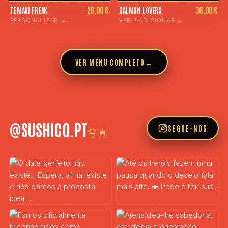
28,00 €
36,00 €
TEMAKI FREAK
SALMON LOVERS
PERSONALIZAR →
VER E ADICIONAR →
VER MENU COMPLETO
→
@SUSHICO.PT
SEGUE-NOS
写真