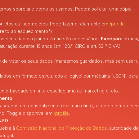
emos sobre si e como os usamos. Poderá solicitar uma cópia.
corretos ou incompletos. Pode fazer diretamente em
/profile
.
reito ao esquecimento")
dos seus dados quando já não são necessários.
Exceção:
obrigaç
turação durante 10 anos (art. 123.º CIRC e art. 52.º CIVA).
 de tratar os seus dados (mantemos guardados, mas sem usar).
dos em formato estruturado e legível por máquina (JSON) para os
nto baseado em interesse legítimo ou marketing direto.
imento
aseados em consentimento (ex: marketing), a todo o tempo, sem a
vio. Toggle disponível em
/profile
.
NPD
ueixa à
Comissão Nacional de Proteção de Dados
, autoridade de
tugal.