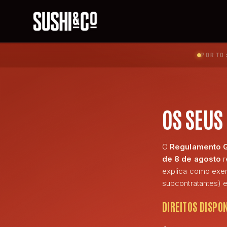
PORTO
OS SEUS
O
Regulamento G
de 8 de agosto
r
explica como exerc
subcontratantes) 
DIREITOS DISPO