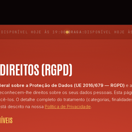
:
DISPONÍVEL
HOJE ÀS 19:00
BRAGA:
DISPONÍVEL
HOJE À
 DIREITOS (RGPD)
eral sobre a Proteção de Dados (UE 2016/679 — RGPD)
e 
econhecem-lhe direitos sobre os seus dados pessoais. Esta pág
ê-los. O detalhe completo do tratamento (categorias, finalidade
está descrito na nossa
Política de Privacidade
.
NÍVEIS