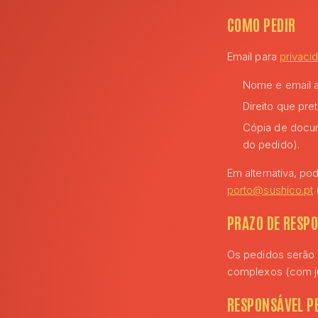
COMO PEDIR
Email para
privaci
Nome e email a
Direito que pre
Cópia de docum
do pedido).
Em alternativa, po
porto@sushico.pt
PRAZO DE RESP
Os pedidos serão
complexos (com just
RESPONSÁVEL P