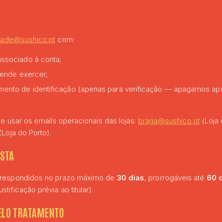
dade@sushico.pt
com:
ssociado à conta;
tende exercer;
ento de identificação (apenas para verificação — apagamos a
de usar os emails operacionais das lojas:
braga@sushico.pt
(Loja 
(Loja do Porto).
OSTA
 respondidos no prazo máximo de
30 dias
, prorrogáveis até
60 
ificação prévia ao titular).
ELO TRATAMENTO