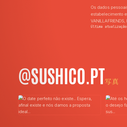
Os dados pessoais
estabelecimento e
VANILLAFRIENDS, L
Última atualizaçã
@SUSHICO.PT
写真