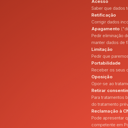
Acesso
Saber que dados t
Retificação
Corrigir dados in
Apagamento
("di
Pedir eliminação 
manter dados de fa
Limitação
Pedir que paremos
Portabilidade
Receber os seus da
Oposição
Opor-se ao tratame
Retirar consent
Para tratamentos b
do tratamento pré
Reclamação à C
Pode apresentar q
competente em Por