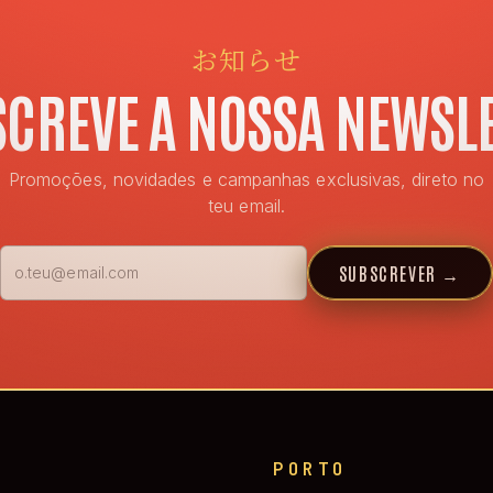
お知らせ
CREVE A NOSSA NEWSL
Promoções, novidades e campanhas exclusivas, direto no
teu email.
SUBSCREVER
→
PORTO