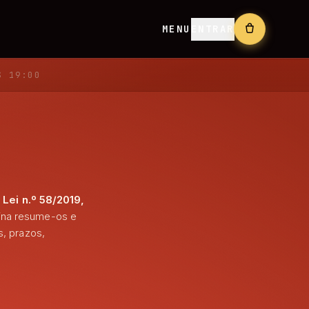
MENU
ENTRAR
S 19:00
a
Lei n.º 58/2019,
ina resume-os e
s, prazos,