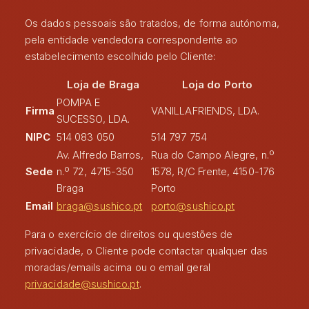
Os dados pessoais são tratados, de forma autónoma,
pela entidade vendedora correspondente ao
estabelecimento escolhido pelo Cliente:
Loja de Braga
Loja do Porto
POMPA E
Firma
VANILLAFRIENDS, LDA.
SUCESSO, LDA.
NIPC
514 083 050
514 797 754
Av. Alfredo Barros,
Rua do Campo Alegre, n.º
Sede
n.º 72, 4715-350
1578, R/C Frente, 4150-176
Braga
Porto
Email
braga@sushico.pt
porto@sushico.pt
Para o exercício de direitos ou questões de
privacidade, o Cliente pode contactar qualquer das
moradas/emails acima ou o email geral
privacidade@sushico.pt
.