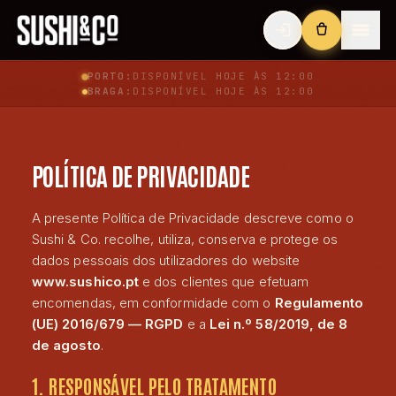
PORTO:
DISPONÍVEL
HOJE ÀS 12:00
BRAGA:
DISPONÍVEL
HOJE ÀS 12:00
POLÍTICA DE PRIVACIDADE
A presente Política de Privacidade descreve como o
Sushi & Co. recolhe, utiliza, conserva e protege os
dados pessoais dos utilizadores do website
www.sushico.pt
e dos clientes que efetuam
encomendas, em conformidade com o
Regulamento
(UE) 2016/679 — RGPD
e a
Lei n.º 58/2019, de 8
de agosto
.
1. RESPONSÁVEL PELO TRATAMENTO