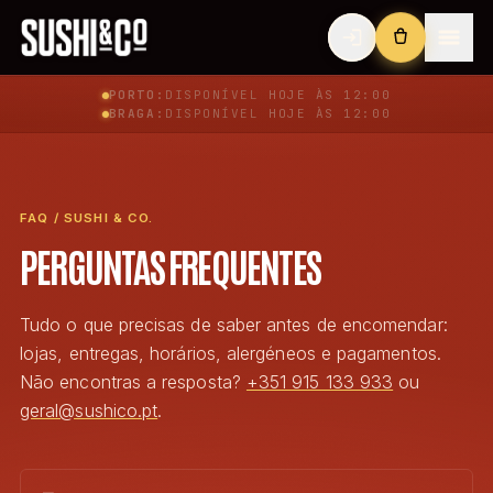
PORTO:
DISPONÍVEL
HOJE ÀS 12:00
BRAGA:
DISPONÍVEL
HOJE ÀS 12:00
FAQ / SUSHI & CO.
PERGUNTAS FREQUENTES
Tudo o que precisas de saber antes de encomendar:
lojas, entregas, horários, alergéneos e pagamentos.
Não encontras a resposta?
+351 915 133 933
ou
geral@sushico.pt
.