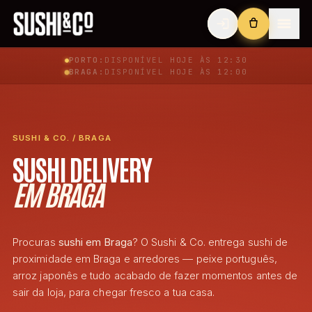
PORTO:
DISPONÍVEL
HOJE ÀS 12:30
BRAGA:
DISPONÍVEL
HOJE ÀS 12:00
SUSHI & CO. / BRAGA
SUSHI DELIVERY
EM BRAGA
Procuras
sushi em Braga
? O Sushi & Co. entrega sushi de
proximidade em Braga e arredores — peixe português,
arroz japonês e tudo acabado de fazer momentos antes de
sair da loja, para chegar fresco a tua casa.